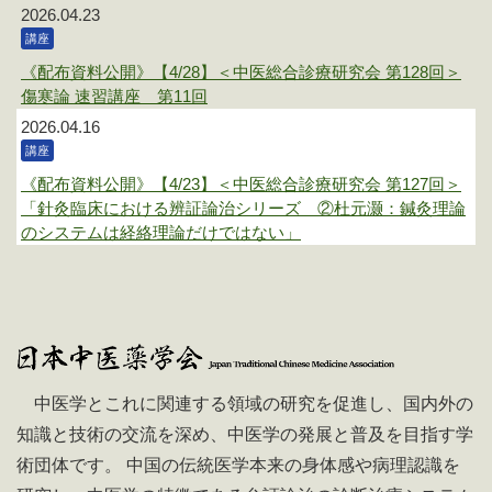
2026.04.23
講座
《配布資料公開》【4/28】＜中医総合診療研究会 第128回＞
傷寒論 速習講座 第11回
2026.04.16
講座
《配布資料公開》【4/23】＜中医総合診療研究会 第127回＞
「針灸臨床における辨証論治シリーズ ②杜元灏：鍼灸理論
のシステムは経絡理論だけではない」
中医学とこれに関連する領域の研究を促進し、国内外の
知識と技術の交流を深め、中医学の発展と普及を目指す学
術団体です。 中国の伝統医学本来の身体感や病理認識を