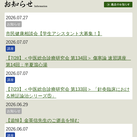
2026.07.27
お知らせ
市民健康相談会【学生アシスタント大募集！】
2026.07.07
講座
【7/28】＜中医総合診療研究会 第134回＞ 傷寒論 速習講座
第14回：半夏瀉心湯
2026.07.07
講座
【7/23】＜中医総合診療研究会 第133回＞ 「針灸臨床におけ
る辨証論治シリーズ⑤」
2026.06.29
お知らせ
【追悼】金英信先生のご逝去を悼む
2026.06.07
講座