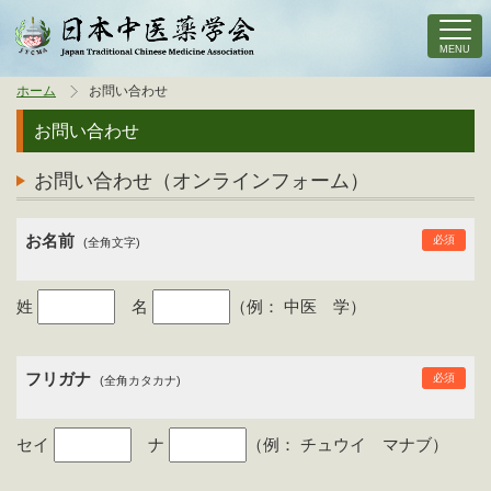
MENU
ホーム
お問い合わせ
お問い合わせ
お問い合わせ（オンラインフォーム）
お名前
必須
(全角文字)
姓
名
（例： 中医 学）
フリガナ
必須
(全角カタカナ)
セイ
ナ
（例： チュウイ マナブ）