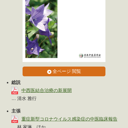
全ページ 閲覧
総説
中西医結合治療の新展開
… 清水 雅行
主張
重症新型コロナウイルス感染症の中医臨床報告
… 林 家琳 ほか