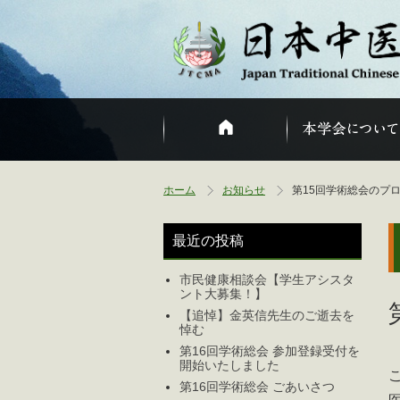
ホーム
お知らせ
第15回学術総会のプ
最近の投稿
市民健康相談会【学生アシスタ
ント大募集！】
【追悼】金英信先生のご逝去を
悼む
第16回学術総会 参加登録受付を
開始いたしました
第16回学術総会 ごあいさつ